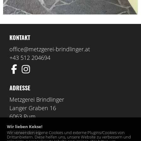
KONTAKT
office@metzgerei-brindlinger.at
+43 512 204694
ADRESSE
Metzgerei Brindlinger
Langer Graben 16
6063 Rum
Wir lieben Kekse!
RECHTLICHES
Wir verwenden eigene Cookies und externe Plugins/Cookies von
Drittanbietern. Diese helfen uns, unsere Website zu verbessern und